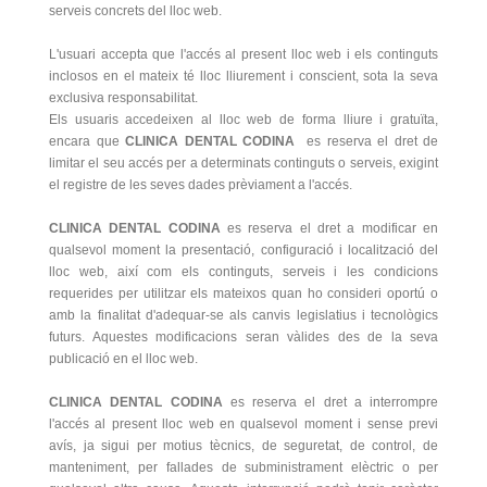
serveis concrets del lloc web.
L'usuari accepta que l'accés al present lloc web i els continguts
inclosos en el mateix té lloc lliurement i conscient, sota la seva
exclusiva responsabilitat.
Els usuaris accedeixen al lloc web de forma lliure i gratuïta,
encara que
CLINICA DENTAL CODINA
es reserva el dret de
limitar el seu accés per a determinats continguts o serveis, exigint
el registre de les seves dades prèviament a l'accés.
CLINICA DENTAL CODINA
es reserva el dret a modificar en
qualsevol moment la presentació, configuració i localització del
lloc web, així com els continguts, serveis i les condicions
requerides per utilitzar els mateixos quan ho consideri oportú o
amb la finalitat d'adequar-se als canvis legislatius i tecnològics
futurs. Aquestes modificacions seran vàlides des de la seva
publicació en el lloc web.
CLINICA DENTAL CODINA
es reserva el dret a interrompre
l'accés al present lloc web en qualsevol moment i sense previ
avís, ja sigui per motius tècnics, de seguretat, de control, de
manteniment, per fallades de subministrament elèctric o per