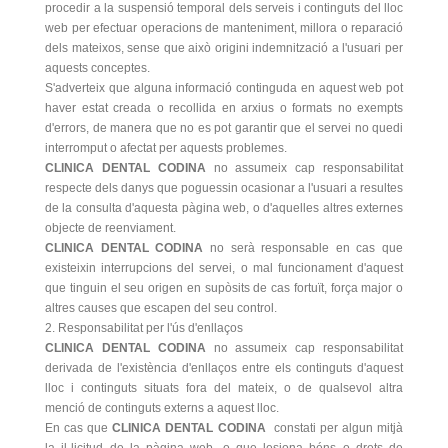
procedir a la suspensió temporal dels serveis i continguts del lloc
web per efectuar operacions de manteniment, millora o reparació
dels mateixos, sense que això origini indemnització a l'usuari per
aquests conceptes.
S'adverteix que alguna informació continguda en aquest web pot
haver estat creada o recollida en arxius o formats no exempts
d'errors, de manera que no es pot garantir que el servei no quedi
interromput o afectat per aquests problemes.
CLINICA DENTAL CODINA
no assumeix cap responsabilitat
respecte dels danys que poguessin ocasionar a l'usuari a resultes
de la consulta d'aquesta pàgina web, o d'aquelles altres externes
objecte de reenviament.
CLINICA DENTAL CODINA
no serà responsable en cas que
existeixin interrupcions del servei, o mal funcionament d'aquest
que tinguin el seu origen en supòsits de cas fortuït, força major o
altres causes que escapen del seu control.
2. Responsabilitat per l'ús d'enllaços
CLINICA DENTAL CODINA
no assumeix cap responsabilitat
derivada de l'existència d'enllaços entre els continguts d'aquest
lloc i continguts situats fora del mateix, o de qualsevol altra
menció de continguts externs a aquest lloc.
En cas que
CLINICA DENTAL CODINA
constati per algun mitjà
la il·licitud de la pàgina web, o que lesiona béns o drets de