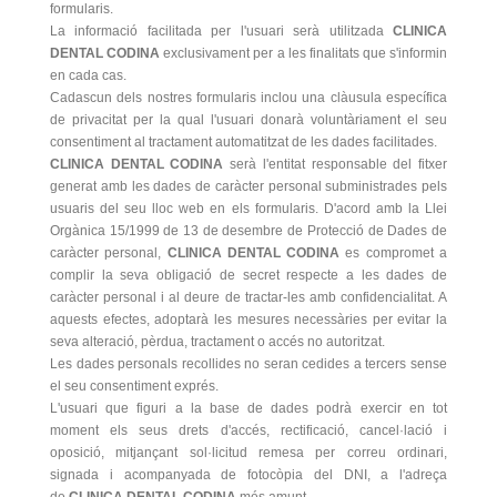
formularis.
La informació facilitada per l'usuari serà utilitzada
CLINICA
DENTAL CODINA
exclusivament per a les finalitats que s'informin
en cada cas.
Cadascun dels nostres formularis inclou una clàusula específica
de privacitat per la qual l'usuari donarà voluntàriament el seu
consentiment al tractament automatitzat de les dades facilitades.
CLINICA DENTAL CODINA
serà l'entitat responsable del fitxer
generat amb les dades de caràcter personal subministrades pels
usuaris del seu lloc web en els formularis. D'acord amb la Llei
Orgànica 15/1999 de 13 de desembre de Protecció de Dades de
caràcter personal,
CLINICA DENTAL CODINA
es compromet a
complir la seva obligació de secret respecte a les dades de
caràcter personal i al deure de tractar-les amb confidencialitat. A
aquests efectes, adoptarà les mesures necessàries per evitar la
seva alteració, pèrdua, tractament o accés no autoritzat.
Les dades personals recollides no seran cedides a tercers sense
el seu consentiment exprés.
L'usuari que figuri a la base de dades podrà exercir en tot
moment els seus drets d'accés, rectificació, cancel·lació i
oposició, mitjançant sol·licitud remesa per correu ordinari,
signada i acompanyada de fotocòpia del DNI, a l'adreça
de
CLINICA DENTAL CODINA
més amunt.