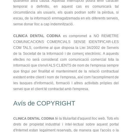
qualsevol altra causa. Aquesta interrupció podrà tenir caràcter
temporal o definitiu, en aquest cas es comunicarà tal
circumstància als usuaris, els quals podran sofrir la pèrdua, si
escau, de la informació emmagatzemada en els diferents serveis,
sense donar lloc a cap indemnització.
CLINICA DENTAL CODINA
es compromet a NO REMETRE
COMUNICACIONS COMERCIALS SENSE IDENTIFICAR-LES
COM TALS, conforme al que disposa la Llei 34/2002 de Serveis
de la Societat de la Informació i de comerç electrònic. A aquests
efectes no serà considerat com comunicació comercial tota la
informació que s'enviï ALS CLIENTS de nom de l'empresa sempre
que tingui per finalitat el manteniment de la relació contractual
existent entre client i nom de l'empresa, així com l'acompliment de
les tasques d'informació, formació i altres activitats pròpies del
servei que el client té contractat amb l'empresa.
Avís de COPYRIGHT
té la titularitat d'aquest lloc web. Tots els
CLINICA DENTAL CODINA
drets de propietat industrial i intel·lectual sobre aquest portal
d'Internet estan legalment reservats, de manera que l'accés o la