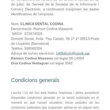
de juliol, de Serveis de la Societat de la Informació i
Comerç Electrònic, a continuació s'exposen les dades
identificatives de l'empresa.
Nom:
CLINICA DENTAL CODINA
Denominació: Raimon Codina Massons
Nif/Cif: 37267455A
Domicili Social: Avda. Pau Casals, 46 1º 1ª 08513-Prats
de Lluçanès (Barcelona)
Telèfon: 938560204
Adreça de correu electrònic:
14064rcm@comb.cat
Raimon Codina Massons
col·legiat 08-14064
Ona Codina Verdaguer
col·legiat 3942
Condicions generals
L'accés i ús del lloc web implica l'expressa i plena acceptació
d'aquestes condicions generals en la versió publicada en el
moment en què l'usuari accedeixi, sense perjudici de les
condicions particulars que poguessin aplicar-se en alguns dels