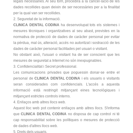
legals necessàries. Al seu torn, procedirà a la cancel·lació de les
dades recollides quan deixin de ser necessàries per a la finalitat
per la qual van ser recollides.
2. Seguretat de la informació.
CLINICA DENTAL CODINA
ha desenvolupat tots els sistemes i
mesures tècniques i organitzatives al seu abast, previstes en la
normativa de protecció de dades de caràcter personal per evitar
la pèrdua, mal ús, alteració, accés no autoritzat i sostracció de les
dades de caràcter personal facilitades pel usuari o visitant.
No obstant això, l'usuari o visitant ha de ser conscient que les
mesures de seguretat a Internet no són inexpugnables.
3. Confidencialitat i Secret professional.
Les comunicacions privades que poguessin donar-se entre el
personal de
CLINICA DENTAL CODINA
i els usuaris o visitants
seran considerades com confidencials. L'accés a aquesta
informació està restringit mitjançant eines tecnològiques i
mitjançant estrictes controls interns.
4. Enllaços amb altres llocs web.
Aquest lloc web pot contenir enllaços amb altres llocs. S'informa
que
CLINICA DENTAL CODINA
no disposa de cap control ni té
cap responsabilitat sobre les polítiques o mesures de protecció
de dades d'altres llocs web.
5. Drets dels usuaris.