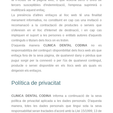
tercers susceptibles d'indemnització, l'empresa suprimirà o
inutilitzarà aquest enllaç.
La presència d'altres enllaços al lloc web té una finalitat
merament informativa, no constituint en cap cas una invitació o
recomanació a la contractació de productes o serveis que
s'ofereixin en el lloc d'Internet de destinació, i en cap cas
impliquen el suport a les persones o entitats autores d'aquests
continguts o titulars dels llocs on es trobin.
D'aquesta manera
CLINICA DENTAL CODINA
no es
responsabilitza del contingut i disponibilitat dels llocs web als que
enllaça fora de la seva pàgina, de qualsevol dany o pèrdua que
pugui sorgir per la connexió o per l'ús de qualsevol contingut,
producte o servei disponible en els llocs web als quals es
dirigeixin els enllaços.
Política de privacitat
CLINICA DENTAL CODINA
informa a continuació de la seva
política de privacitat aplicada a les dades personals. D'aquesta
manera, totes les dades personals que tingui sota la seva
responsabilitat seran tractades d'acord amb la Llei 15/1999, 13 de