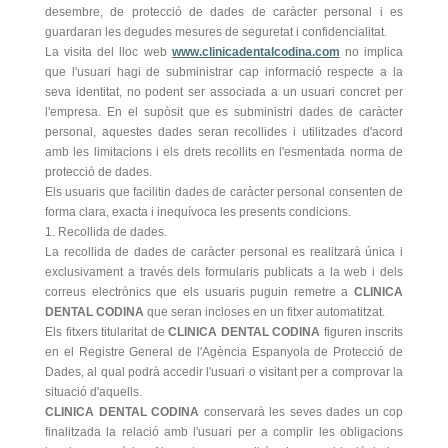
desembre, de protecció de dades de caràcter personal i es
guardaran les degudes mesures de seguretat i confidencialitat.
La visita del lloc web
www.clinicadentalcodina.com
no implica
que l'usuari hagi de subministrar cap informació respecte a la
seva identitat, no podent ser associada a un usuari concret per
l'empresa. En el supòsit que es subministri dades de caràcter
personal, aquestes dades seran recollides i utilitzades d'acord
amb les limitacions i els drets recollits en l'esmentada norma de
protecció de dades.
Els usuaris que facilitin dades de caràcter personal consenten de
forma clara, exacta i inequívoca les presents condicions.
1. Recollida de dades.
La recollida de dades de caràcter personal es realitzarà única i
exclusivament a través dels formularis publicats a la web i dels
correus electrònics que els usuaris puguin remetre a
CLINICA
DENTAL CODINA
que seran incloses en un fitxer automatitzat.
Els fitxers titularitat de
CLINICA DENTAL CODINA
figuren inscrits
en el Registre General de l'Agència Espanyola de Protecció de
Dades, al qual podrà accedir l'usuari o visitant per a comprovar la
situació d'aquells.
CLINICA DENTAL CODINA
conservarà les seves dades un cop
finalitzada la relació amb l'usuari per a complir les obligacions