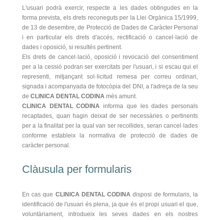
L'usuari podrà exercir, respecte a les dades obtingudes en la
forma prevista, els drets reconeguts per la Llei Orgànica 15/1999,
de 13 de desembre, de Protecció de Dades de Caràcter Personal
i en particular els drets d'accés, rectificació o cancel·lació de
dades i oposició, si resultés pertinent.
Els drets de cancel·lació, oposició i revocació del consentiment
per a la cessió podran ser exercitats per l'usuari, i si escau qui el
representi, mitjançant sol·licitud remesa per correu ordinari,
signada i acompanyada de fotocòpia del DNI, a l'adreça de la seu
de
CLINICA DENTAL CODINA
més amunt.
CLINICA DENTAL CODINA
informa que les dades personals
recaptades, quan hagin deixat de ser necessàries o pertinents
per a la finalitat per la qual van ser recollides, seran cancel·lades
conforme estableix la normativa de protecció de dades de
caràcter personal.
Clàusula per formularis
En cas que
CLINICA DENTAL CODINA
disposi de formularis, la
identificació de l'usuari és plena, ja que és el propi usuari el que,
voluntàriament, introdueix les seves dades en els nostres