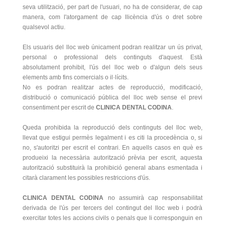
seva utilització, per part de l'usuari, no ha de considerar, de cap
manera, com l'atorgament de cap llicència d'ús o dret sobre
qualsevol actiu.
Els usuaris del lloc web únicament podran realitzar un ús privat,
personal o professional dels continguts d'aquest. Està
absolutament prohibit, l'ús del lloc web o d'algun dels seus
elements amb fins comercials o il·lícits.
No es podran realitzar actes de reproducció, modificació,
distribució o comunicació pública del lloc web sense el previ
consentiment per escrit de
CLINICA DENTAL CODINA
.
Queda prohibida la reproducció dels continguts del lloc web,
llevat que estigui permès legalment i es citi la procedència o, si
no, s'autoritzi per escrit el contrari. En aquells casos en què es
produeixi la necessària autorització prèvia per escrit, aquesta
autorització substituirà la prohibició general abans esmentada i
citarà clarament les possibles restriccions d'ús.
CLINICA DENTAL CODINA
no assumirà cap responsabilitat
derivada de l'ús per tercers del contingut del lloc web i podrà
exercitar totes les accions civils o penals que li corresponguin en